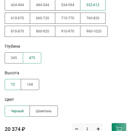
434-494
484-544
534-594
552-612
610-670
660-720
710-770
760-820
810-870
860-920
910-970
960-1020
Глубина
345
475
Высота
72
168
Цвет
Черный
Шампань
20 374 ₽