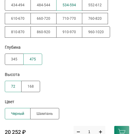
434-494
484-544
534-594
552-612
610-670
660-720
710-770
760-820
810-870
860-920
910-970
960-1020
Глубина
345
475
Высота
72
168
Цвет
Черный
Шампань
20 252 ₽