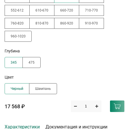
552-612
610-670
660-720
710-770
760-820
810-870
860-920
910-970
960-1020
Глубина
345
475
Цвет
Черный
Шампань
17 568 ₽
Характеристики
Документация и инструкции