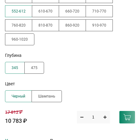
552-612
610-670
660-720
710-770
760-820
810-870
860-920
910-970
960-1020
Глубина
345
475
Цвет
Черный
Шампань
17 812 ₽
10 783 ₽