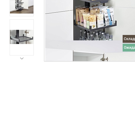
Скла
ожид