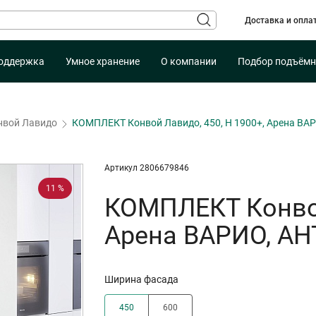
Доставка и опла
оддержка
Умное хранение
О компании
Подбор подъёмн
нвой Лавидо
КОМПЛЕКТ Конвой Лавидо, 450, H 1900+, Арена ВА
Артикул 2806679846
11 %
КОМПЛЕКТ Конвой
Арена ВАРИО, А
Ширина фасада
450
600