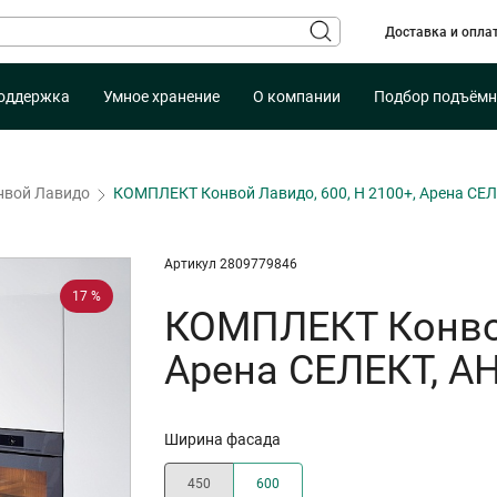
Доставка и опла
оддержка
Умное хранение
О компании
Подбор подъёмн
нвой Лавидо
КОМПЛЕКТ Конвой Лавидо, 600, H 2100+, Арена СЕ
Артикул 2809779846
17 %
КОМПЛЕКТ Конвой
Арена СЕЛЕКТ, 
Ширина фасада
450
600