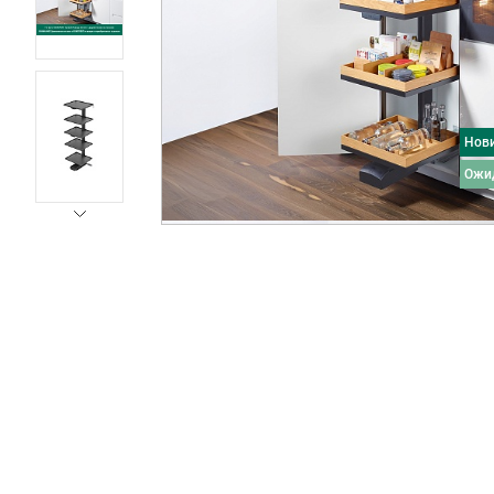
Нов
ожи