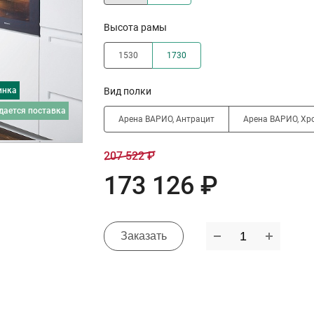
Высота рамы
1530
1730
инка
Вид полки
дается поставка
Арена ВАРИО, Антрацит
Арена ВАРИО, Хр
207 522 ₽
173 126 ₽
Заказать