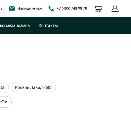
та
Напишите нам
+7 (495) 748 98 70
ых механизмов
Контакты
450
Конвой Лавидо 600
еТач