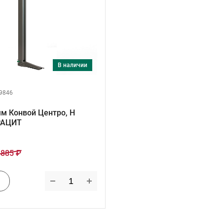
в наличии
9846
м Конвой Центро, H
РАЦИТ
 885 ₽