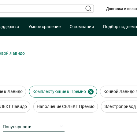
Доставка и опла
оддержка
Умное хранение
О компании
Подбор подъёмн
нвой Лавидо
е к Лавидо
Комплектующие к Премио
Конвой Лавидо 
ЕЛЕКТ Лавидо
Наполнение СЕЛЕКТ Премио
Электропривод 