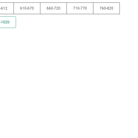
-612
610-670
660-720
710-770
760-820
-1020