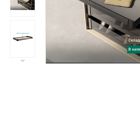
Скла
в нал