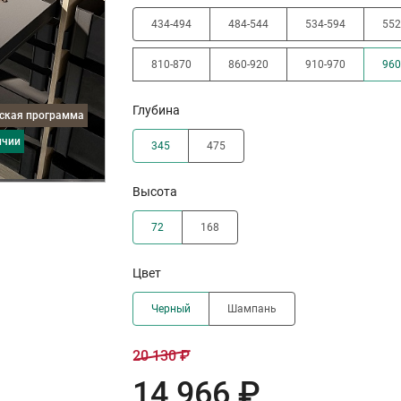
434-494
484-544
534-594
552
810-870
860-920
910-970
960
Глубина
дская программа
ичии
345
475
Высота
72
168
Цвет
Черный
Шампань
20 130 ₽
14 966 ₽