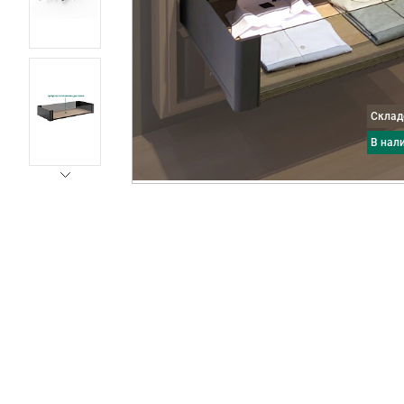
Скла
в нал