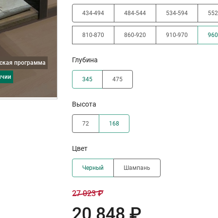
434-494
484-544
534-594
552
810-870
860-920
910-970
960
Глубина
дская программа
ичии
345
475
Высота
72
168
Цвет
Черный
Шампань
27 023 ₽
20 848 ₽