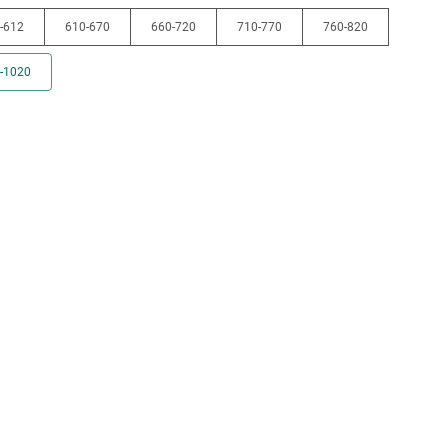
-612
610-670
660-720
710-770
760-820
-1020