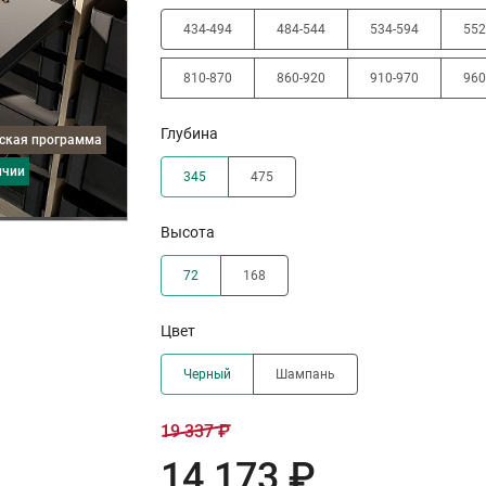
434-494
484-544
534-594
552
810-870
860-920
910-970
960
Глубина
дская программа
ичии
345
475
Высота
72
168
Цвет
Черный
Шампань
19 337 ₽
14 173 ₽