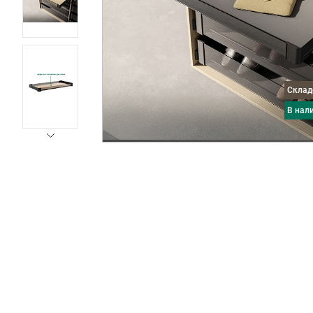
Скла
в нал