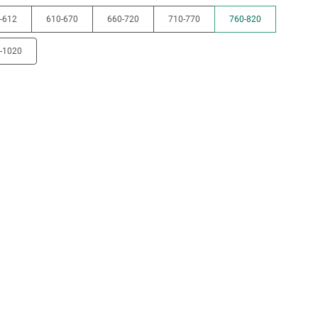
-612
610-670
660-720
710-770
760-820
-1020