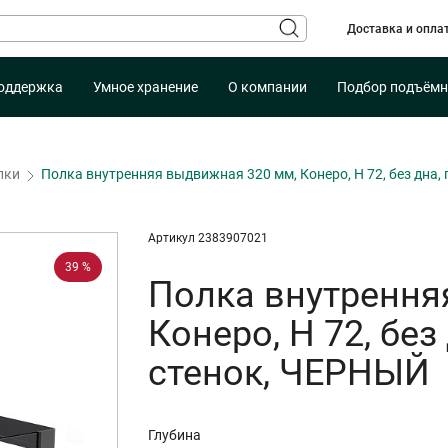
Доставка и опла
оддержка
Умное хранение
О компании
Подбор подъёмн
лки
Полка внутренняя выдвижная 320 мм, Конеро, H 72, без дна,
Артикул 2383907021
39 %
Полка внутрення
Конеро, H 72, без
стенок, ЧЕРНЫЙ
Глубина