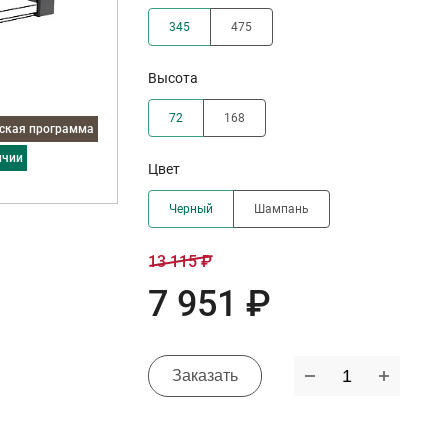
345
475
Высота
72
168
дская программа
ичии
Цвет
Черный
Шампань
13 115 ₽
7 951 ₽
Заказать