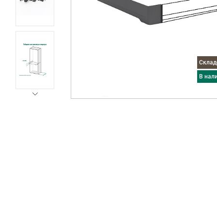
Скла
в нал