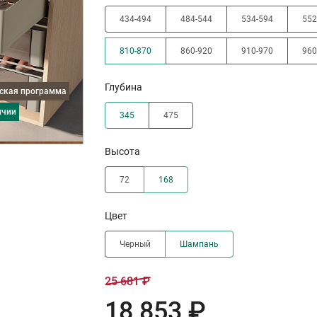
434-494
484-544
534-594
552
810-870
860-920
910-970
960
Глубина
дская программа
ичии
345
475
Высота
72
168
Цвет
Черный
Шампань
25 681 ₽
18 853 ₽