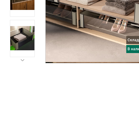
Скла
в нал