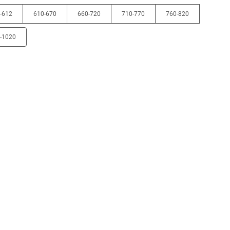
-612
610-670
660-720
710-770
760-820
-1020