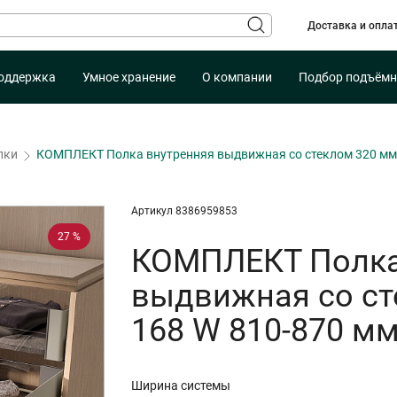
Доставка и опла
оддержка
Умное хранение
О компании
Подбор подъёмн
лки
КОМПЛЕКТ Полка внутренняя выдвижная со стеклом 320 мм,
Артикул 8386959853
27 %
КОМПЛЕКТ Полка
выдвижная со ст
168 W 810-870 м
Ширина системы