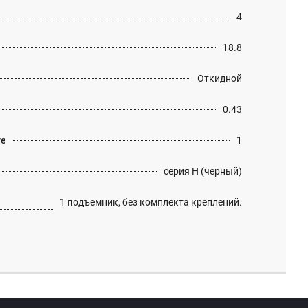
4
18.8
Откидной
0.43
те
1
серия H (черный)
1 подъемник, без комплекта креплений.