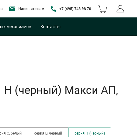
та
Напишите нам
+7 (495) 748 98 70
ых механизмов
Контакты
 H (черный) Макси АП,
рия C, белый
серия D, черный
серия H (черный)