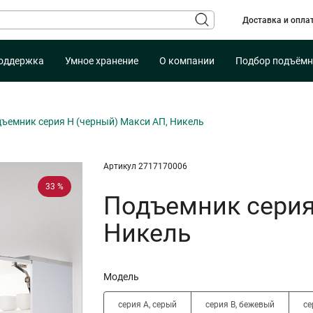
Доставка и опла
оддержка
Умное хранение
О компании
Подбор подъёмн
ъемник серия H (черный) Макси АП, Никель
Артикул 2717170006
33 %
Подъемник серия
Никель
Модель
серия A, серый
серия B, бежевый
се