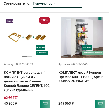
Сортировать по:
28 %
Акция
Новинка
Новинка
в наличии
ожидается поставка
Артикул 8537880369
Артикул 2826659846
КОМПЛЕКТ вставка для 1
КОМПЛЕКТ левый Конвой
полки с ящиком и 2
Премио 600, H 1900+, Арена
делителями на 6 ячеек
ВАРИО, АНТРАЦИТ
Конвой Лавидо СЕЛЕКТ, 600,
ДУБ натуральный
62 525 ₽
45 205 ₽
249 063 ₽