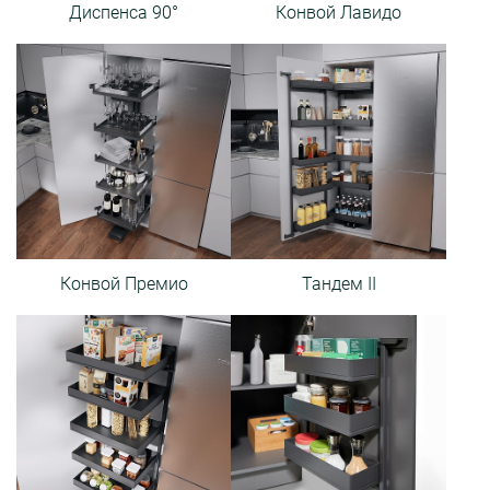
Диспенса 90°
Конвой Лавидо
Конвой Премио
Тандем II