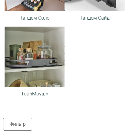
Тандем Соло
Тандем Сайд
ТорнМоушн
Фильтр