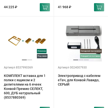
44 225 ₽
41 968 ₽
Новинка
Складская программа
под заказ
ожидается поставка
Артикул 8537990369
Артикул 0024007930
КОМПЛЕКТ вставка для 1
Электропривод с кабелем
полки с ящиком и 2
еТач, для Конвой Лавидо,
делителями на 6 ячеек
СЕРЫЙ
Конвой Премио СЕЛЕКТ,
600, ДУБ натуральный
(8537880369)