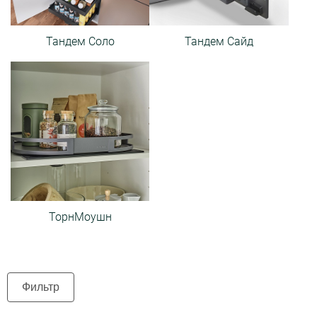
Тандем Соло
Тандем Сайд
ТорнМоушн
Фильтр