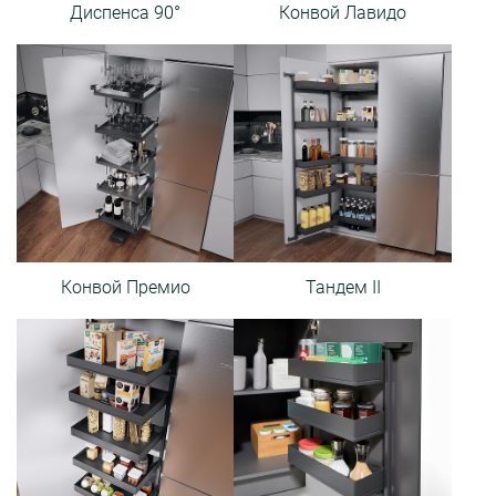
Диспенса 90°
Конвой Лавидо
Конвой Премио
Тандем II