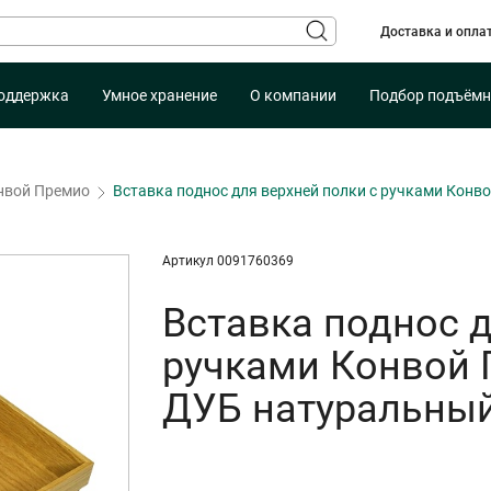
Доставка и опла
оддержка
Умное хранение
О компании
Подбор подъёмн
нвой Премио
Вставка поднос для верхней полки с ручками Конв
Артикул 0091760369
Вставка поднос д
ручками Конвой 
ДУБ натуральны