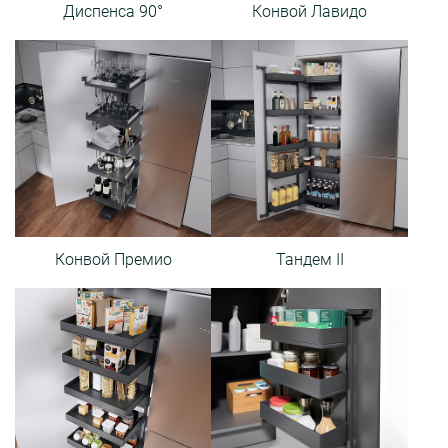
Диспенса 90°
Конвой Лавидо
Конвой Премио
Тандем II