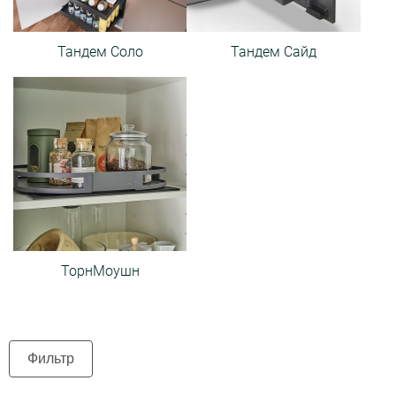
Тандем Соло
Тандем Сайд
ТорнМоушн
Фильтр