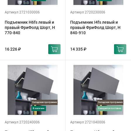
Артикул 2721030006
Артикул 2720230006
Подъемник H6fs левый и
Подъемник I4fs левый и
правый ФриФолд Шорт, H
правый ФриФолд Шорт, H
770-840
840-910
16 226 ₽
14 335 ₽
Складская программа
Складская программа
в наличии
ожидается поставка
Артикул 2720240006
Артикул 2721040006