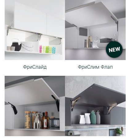
ФриСлайд
ФриСлим Флап