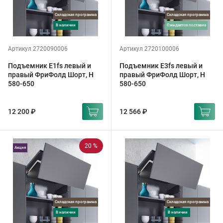
Складская программа
Складская программа
в наличии
ожидается поставка
Артикул 2720090006
Артикул 2720100006
Подъемник E1fs левый и
Подъемник E3fs левый и
правый ФриФолд Шорт, H
правый ФриФолд Шорт, H
580-650
580-650
12 200 ₽
12 566 ₽
20 %
Акция
Складская программа
Складская программа
в наличии
в наличии