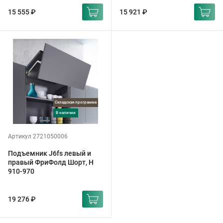
15 555 ₽
15 921 ₽
Складская программа
в наличии
Артикул 2721050006
Подъемник J6fs левый и
правый ФриФолд Шорт, H
910-970
19 276 ₽