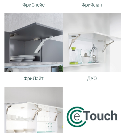
ФриСпейс
ФриФлап
ФриЛайт
ДУО