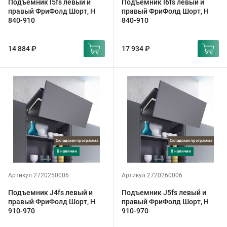
Подъемник I5fs левый и
Подъемник I6fs левый и
правый ФриФолд Шорт, H
правый ФриФолд Шорт, H
840-910
840-910
14 884 ₽
17 934 ₽
Складская программа
Складская программа
в наличии
в наличии
Артикул 2720250006
Артикул 2720260006
Подъемник J4fs левый и
Подъемник J5fs левый и
правый ФриФолд Шорт, H
правый ФриФолд Шорт, H
910-970
910-970