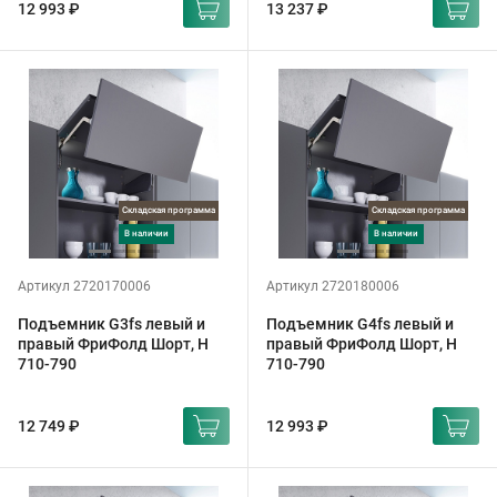
12 993 ₽
13 237 ₽
Складская программа
Складская программа
в наличии
в наличии
Артикул 2720170006
Артикул 2720180006
Подъемник G3fs левый и
Подъемник G4fs левый и
правый ФриФолд Шорт, H
правый ФриФолд Шорт, H
710-790
710-790
12 749 ₽
12 993 ₽