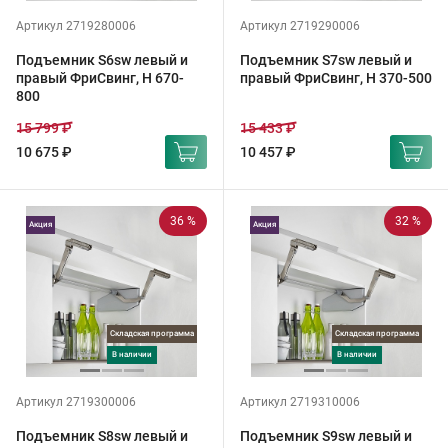
Артикул 2719280006
Артикул 2719290006
Подъемник S6sw левый и
Подъемник S7sw левый и
правый ФриСвинг, H 670-
правый ФриСвинг, H 370-500
800
15 799 ₽
15 433 ₽
10 675 ₽
10 457 ₽
36 %
32 %
Акция
Акция
Складская программа
Складская программа
в наличии
в наличии
Артикул 2719300006
Артикул 2719310006
Подъемник S8sw левый и
Подъемник S9sw левый и