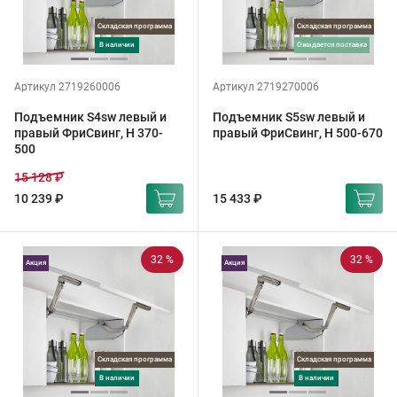
Складская программа
Складская программа
в наличии
ожидается поставка
Артикул 2719260006
Артикул 2719270006
Подъемник S4sw левый и
Подъемник S5sw левый и
правый ФриСвинг, H 370-
правый ФриСвинг, H 500-670
500
15 128 ₽
10 239 ₽
15 433 ₽
32 %
32 %
Акция
Акция
Складская программа
Складская программа
в наличии
в наличии