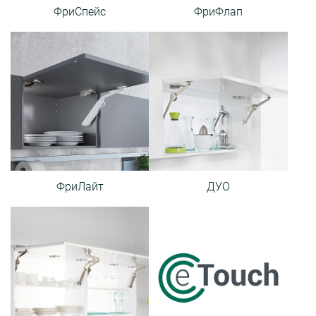
ФриСпейс
ФриФлап
ФриЛайт
ДУО