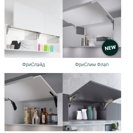
ФриСлайд
ФриСлим Флап