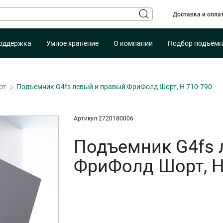
Доставка и опла
оддержка
Умное хранение
О компании
Подбор подъёмн
рт
Подъемник G4fs левый и правый ФриФолд Шорт, H 710-790
Артикул 2720180006
Подъемник G4fs 
ФриФолд Шорт, H