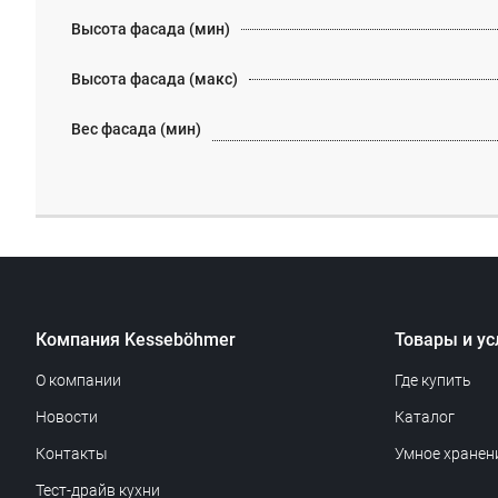
Высота фасада (мин)
Высота фасада (макс)
Вес фасада (мин)
Компания Kesseböhmer
Товары и ус
О компании
Где купить
Новости
Каталог
Контакты
Умное хранен
Тест-драйв кухни