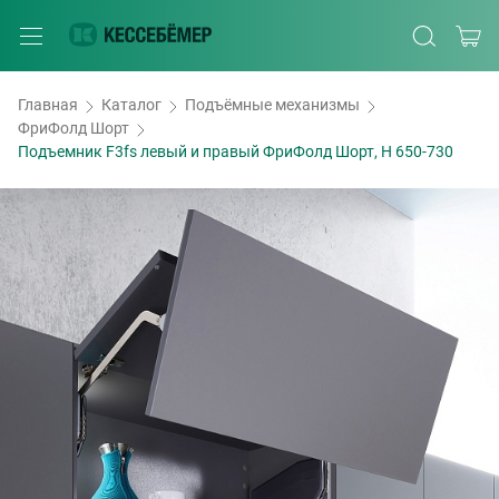
Главная
Каталог
Подъёмные механизмы
ФриФолд Шорт
Подъемник F3fs левый и правый ФриФолд Шорт, H 650-730