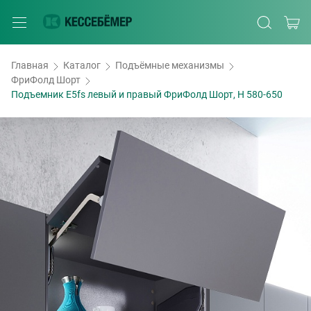
Главная
Каталог
Подъёмные механизмы
ФриФолд Шорт
Подъемник E5fs левый и правый ФриФолд Шорт, H 580-650