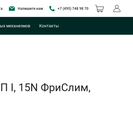
та
Напишите нам
+7 (495) 748 98 70
ых механизмов
Контакты
П I, 15N ФриСлим,