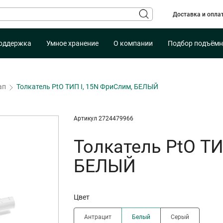
Доставка и опла
оддержка
Умное хранение
О компании
Подбор подъёмн
ап
Толкатель PtO ТИП I, 15N ФриСлим, БЕЛЫЙ
Артикул 2724479966
Толкатель PtO ТИ
БЕЛЫЙ
Цвет
Антрацит
Белый
Серый