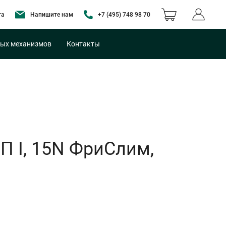
та
Напишите нам
+7 (495) 748 98 70
ых механизмов
Контакты
П I, 15N ФриСлим,