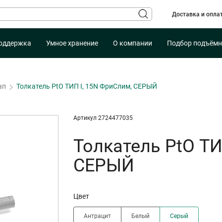
Доставка и опла
оддержка
Умное хранение
О компании
Подбор подъёмн
ап
Толкатель PtO ТИП I, 15N ФриСлим, СЕРЫЙ
Артикул 2724477035
Толкатель PtO ТИ
СЕРЫЙ
Цвет
Антрацит
Белый
Серый