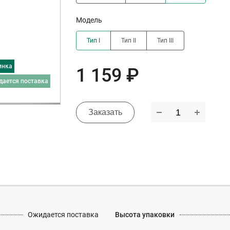
Модель
Тип I
Тип II
Тип III
инка
1 159 ₽
дается поставка
Заказать
Ожидается поставка
Высота упаковки