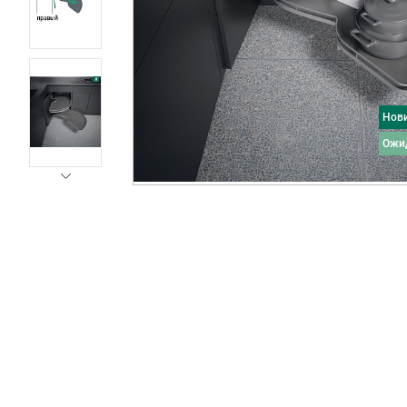
Нов
ожи