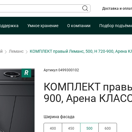
Доставка и опла
оддержка
Умное хранение
О компании
Подбор подъёмн
ей
Леманс
КОМПЛЕКТ правый Леманс, 500, H 720-900, Арена 
Артикул 0499300102
КОМПЛЕКТ правый
900, Арена КЛАС
Ширина фасада
400
450
500
600