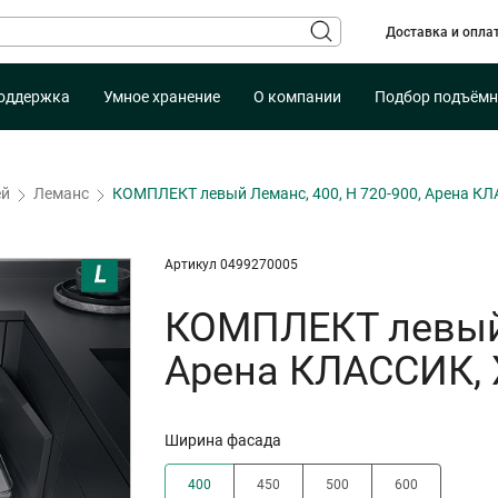
Доставка и опла
оддержка
Умное хранение
О компании
Подбор подъёмн
ей
Леманс
КОМПЛЕКТ левый Леманс, 400, H 720-900, Арена К
Артикул 0499270005
КОМПЛЕКТ левый 
Арена КЛАССИК,
Ширина фасада
400
450
500
600