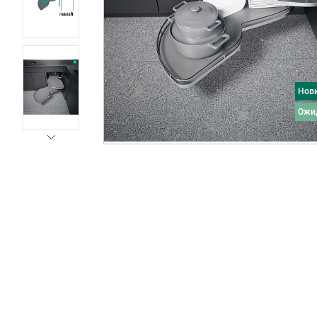
Нов
ожи