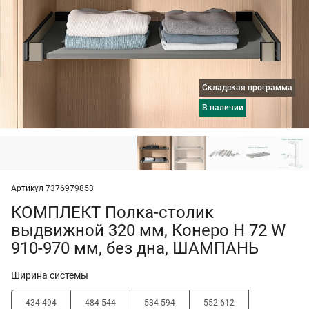
Складская программа
в наличии
Артикул 7376979853
КОМПЛЕКТ Полка-столик
выдвижной 320 мм, Конеро H 72 W
910-970 мм, без дна, ШАМПАНЬ
Ширина системы
434-494
484-544
534-594
552-612