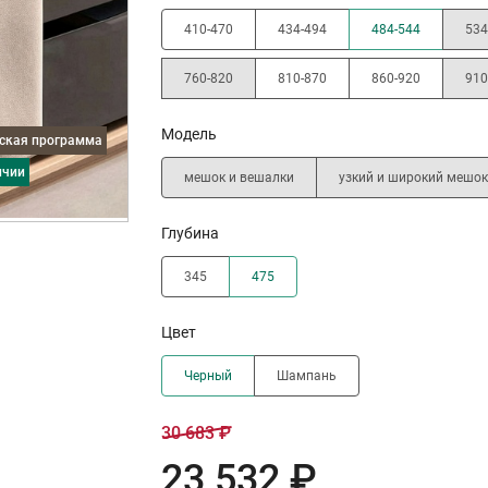
410-470
434-494
484-544
534
760-820
810-870
860-920
910
Модель
дская программа
ичии
мешок и вешалки
узкий и широкий мешок
Глубина
345
475
Цвет
Черный
Шампань
30 683 ₽
23 532 ₽