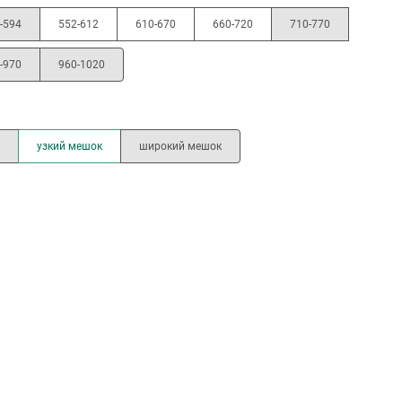
-594
552-612
610-670
660-720
710-770
-970
960-1020
узкий мешок
широкий мешок