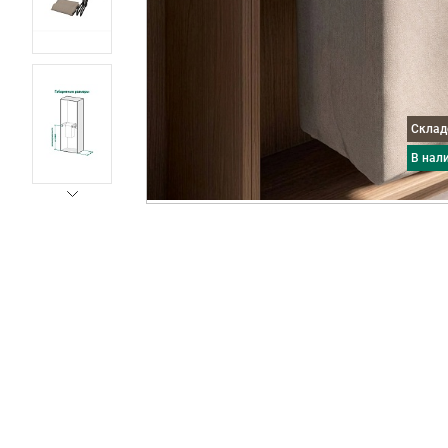
Скла
в нал