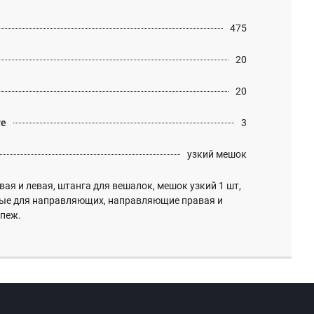
475
20
20
те
3
узкий мешок
ая и левая, штанга для вешалок, мешок узкий 1 шт,
ые для направляющих, направляющие правая и
епеж.