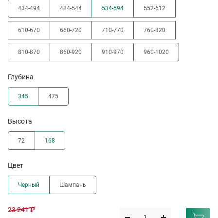
434-494
484-544
534-594
552-612
610-670
660-720
710-770
760-820
810-870
860-920
910-970
960-1020
Глубина
345
475
Высота
72
168
Цвет
Черный
Шампань
23 241 ₽