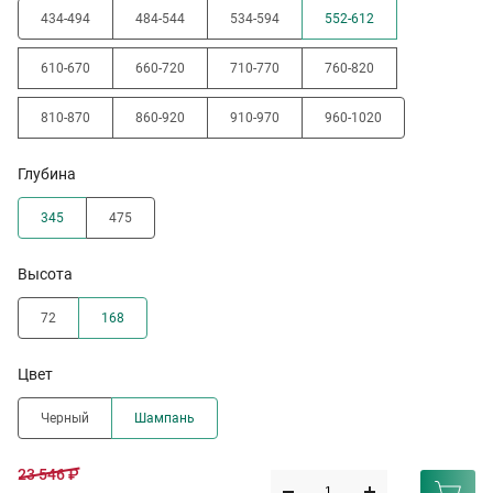
434-494
484-544
534-594
552-612
610-670
660-720
710-770
760-820
810-870
860-920
910-970
960-1020
Глубина
345
475
Высота
72
168
Цвет
Черный
Шампань
23 546 ₽