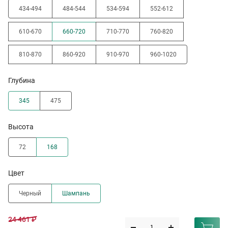
434-494
484-544
534-594
552-612
610-670
660-720
710-770
760-820
810-870
860-920
910-970
960-1020
Глубина
345
475
Высота
72
168
Цвет
Черный
Шампань
24 461 ₽