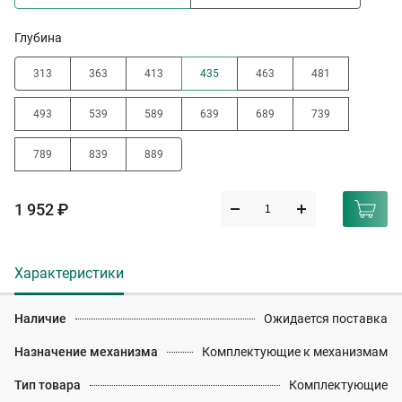
Глубина
313
363
413
435
463
481
493
539
589
639
689
739
789
839
889
1 952 ₽
Характеристики
Наличие
Ожидается поставка
Назначение механизма
Комплектующие к механизмам
Тип товара
Комплектующие