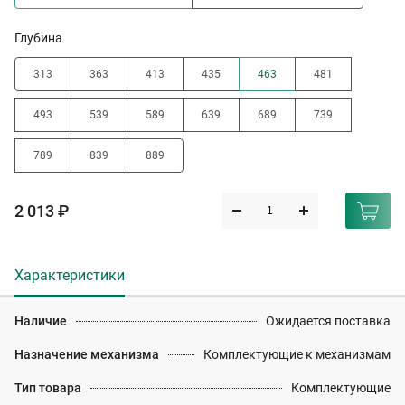
Глубина
313
363
413
435
463
481
493
539
589
639
689
739
789
839
889
2 013 ₽
Характеристики
Наличие
Ожидается поставка
Назначение механизма
Комплектующие к механизмам
Тип товара
Комплектующие