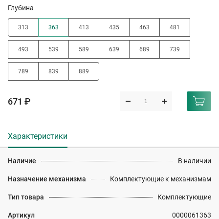
Глубина
313
363
413
435
463
481
493
539
589
639
689
739
789
839
889
671 ₽
Характеристики
Наличие
В наличии
Назначение механизма
Комплектующие к механизмам
Тип товара
Комплектующие
Артикул
0000061363