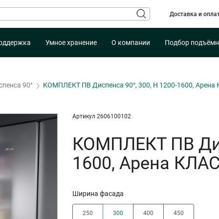
Доставка и опла
оддержка
Умное хранение
О компании
Подбор подъёмн
спенса 90°
КОМПЛЕКТ ПВ Диспенса 90°, 300, H 1200-1600, Арена
Артикул 2606100102
КОМПЛЕКТ ПВ Дисп
1600, Арена КЛА
Ширина фасада
250
300
400
450