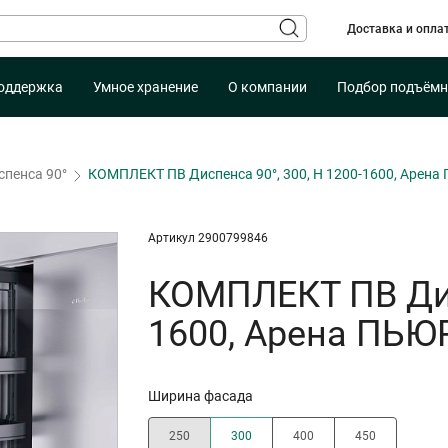
Доставка и опла
оддержка
Умное хранение
О компании
Подбор подъёмн
спенса 90°
КОМПЛЕКТ ПВ Диспенса 90°, 300, H 1200-1600, Арен
Артикул 2900799846
КОМПЛЕКТ ПВ Дисп
1600, Арена ПЬЮ
Ширина фасада
250
300
400
450