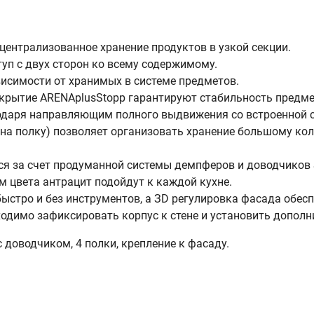
централизованное хранение продуктов в узкой секции.
уп с двух сторон ко всему содержимому.
исимости от хранимых в системе предметов.
крытие ARENAplusStopp гарантируют стабильность предм
годаря направляющим полного выдвижения со встроенной с
г на полку) позволяет организовать хранение большому ко
 за счет продуманной системы демпферов и доводчиков Soft
цвета антрацит подойдут к каждой кухне.
быстро и без инструментов, а ЗD регулировка фасада обес
одимо зафиксировать корпус к стене и установить дополн
 доводчиком, 4 полки, крепление к фасаду.