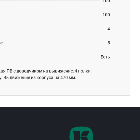
100
100
4
те
5
Есть
я ПВ с доводчиком на вывижение; 4 полки;
у. Выдвижение из корпуса на 470 мм.