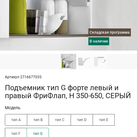
Складская программа
в наличии
Артикул 2716677035
Подъемник тип G форте левый и
правый ФриФлап, H 350-650, СЕРЫЙ
Модель
тип A
тип B
тип C
тип D
тип E
тип F
тип G