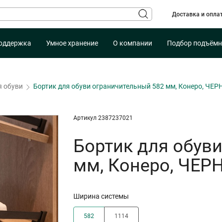
Доставка и опла
оддержка
Умное хранение
О компании
Подбор подъёмн
я обуви
Бортик для обуви ограничительный 582 мм, Конеро, ЧЕ
Артикул 2387237021
Бортик для обув
мм, Конеро, ЧЕ
Ширина системы
582
1114