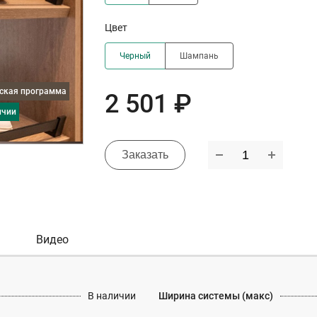
Цвет
Черный
Шампань
дская программа
2 501 ₽
ичии
Заказать
Видео
В наличии
Ширина системы (макс)