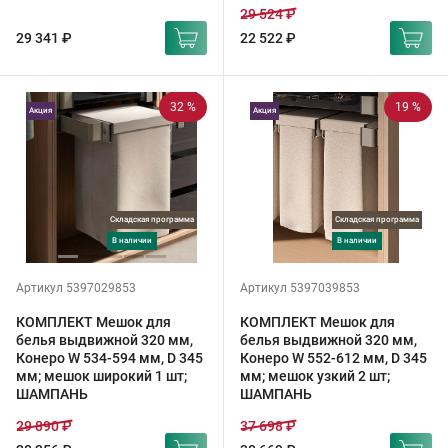
29 524 ₽
29 341 ₽
22 522 ₽
32 %
19 %
Акция
Акция
Складская программа
Складская программа
в наличии
в наличии
Артикул 5397029853
Артикул 5397039853
КОМПЛЕКТ Мешок для
КОМПЛЕКТ Мешок для
белья выдвижной 320 мм,
белья выдвижной 320 мм,
Конеро W 534-594 мм, D 345
Конеро W 552-612 мм, D 345
мм; мешок широкий 1 шт;
мм; мешок узкий 2 шт;
ШАМПАНЬ
ШАМПАНЬ
29 890 ₽
37 698 ₽