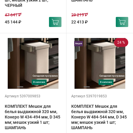
шт; мешок узкий 2 шт;
ШАМПАНЬ
ЧЕРНЫЙ
47 641 ₽
29 219 ₽
45 144 ₽
22 413 ₽
24 %
Акция
Складская программа
Складская программа
в наличии
в наличии
Артикул 5397009853
Артикул 5397019853
КОМПЛЕКТ Мешок для
КОМПЛЕКТ Мешок для
белья выдвижной 320 мм,
белья выдвижной 320 мм,
Конеро W 434-494 мм, D 345
Конеро W 484-544 мм, D 345
мм; мешок узкий 1 шт;
мм; мешок узкий 1 шт;
ШАМПАНЬ
ШАМПАНЬ