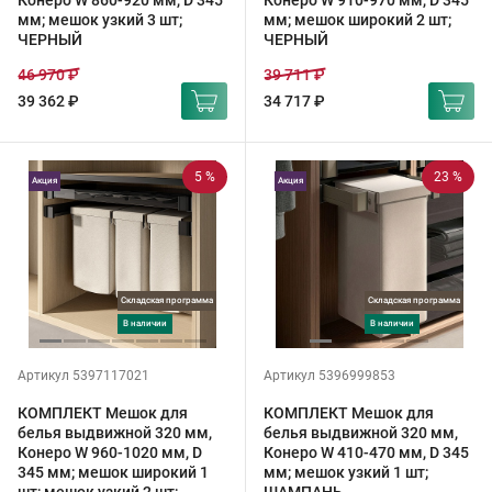
Конеро W 860-920 мм, D 345
Конеро W 910-970 мм, D 345
мм; мешок узкий 3 шт;
мм; мешок широкий 2 шт;
ЧЕРНЫЙ
ЧЕРНЫЙ
46 970 ₽
39 711 ₽
39 362 ₽
34 717 ₽
5 %
23 %
Акция
Акция
Складская программа
Складская программа
в наличии
в наличии
Артикул 5397117021
Артикул 5396999853
КОМПЛЕКТ Мешок для
КОМПЛЕКТ Мешок для
белья выдвижной 320 мм,
белья выдвижной 320 мм,
Конеро W 960-1020 мм, D
Конеро W 410-470 мм, D 345
345 мм; мешок широкий 1
мм; мешок узкий 1 шт;