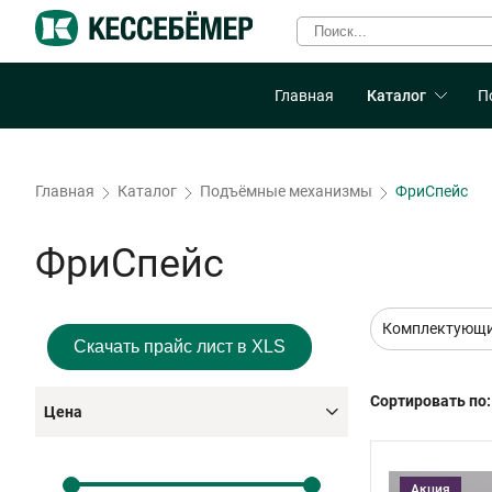
Главная
Каталог
П
Главная
Каталог
Подъёмные механизмы
ФриСпейс
ФриСпейс
Комплектующи
Скачать прайс лист в XLS
Сортировать по:
Цена
Акция