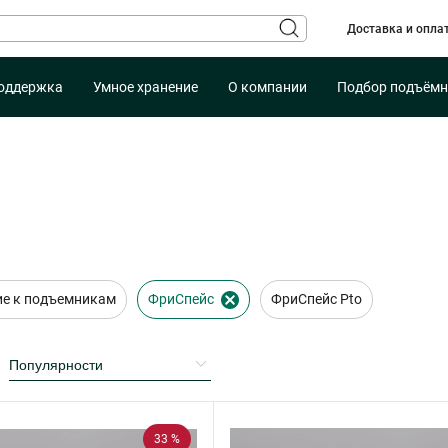
Доставка и опла
оддержка
Умное хранение
О компании
Подбор подъёмн
е к подъемникам
ФриСпейс
ФриСпейс Pto
33 %