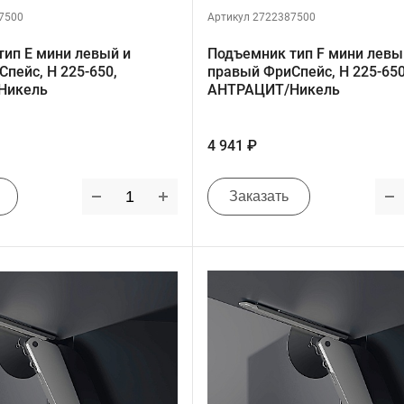
7500
Артикул 2722387500
ип E мини левый и
Подъемник тип F мини левы
пейс, H 225-650,
правый ФриСпейс, H 225-650
Никель
АНТРАЦИТ/Никель
4 941 ₽
Заказать