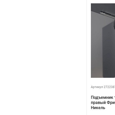
Артикул 272238
Подъемник т
правый ФриС
Никель