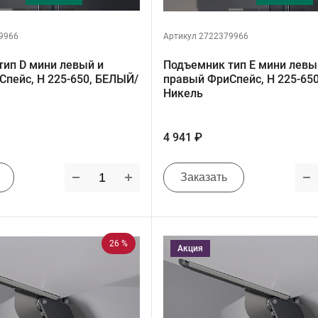
9966
Артикул 2722379966
тип D мини левый и
Подъемник тип E мини левы
пейс, H 225-650, БЕЛЫЙ/
правый ФриСпейс, H 225-65
Никель
4 941 ₽
Заказать
26 %
Акция