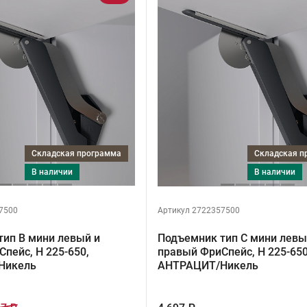
Складская программа
Складская 
в наличии
в наличии
7500
Артикул 2722357500
тип B мини левый и
Подъемник тип C мини левы
пейс, H 225-650,
правый ФриСпейс, H 225-650
Никель
АНТРАЦИТ/Никель