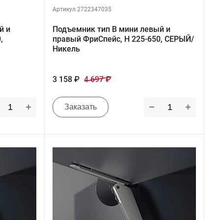
Артикул 2722347035
й и
Подъемник тип B мини левый и
,
правый ФриСпейс, H 225-650, СЕРЫЙ/
Никель
3 158 ₽
4 697 ₽
Заказать