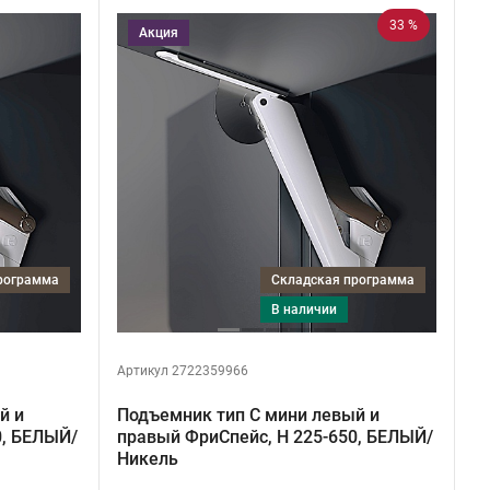
33 %
Акция
программа
Складская программа
в наличии
Артикул 2722359966
й и
Подъемник тип C мини левый и
0, БЕЛЫЙ/
правый ФриСпейс, H 225-650, БЕЛЫЙ/
Никель