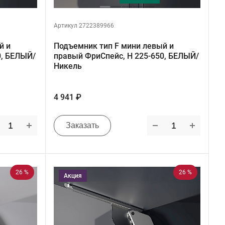
Артикул 2722389966
й и
Подъемник тип F мини левый и
0, БЕЛЫЙ/
правый ФриСпейс, H 225-650, БЕЛЫЙ/
Никель
4 941 ₽
Заказать
26 %
26 %
Акция