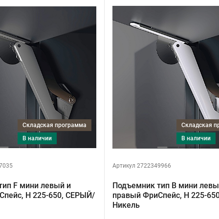
Складская программа
Складская 
в наличии
в наличии
7035
Артикул 2722349966
ип F мини левый и
Подъемник тип B мини левы
пейс, H 225-650, СЕРЫЙ/
правый ФриСпейс, H 225-65
Никель