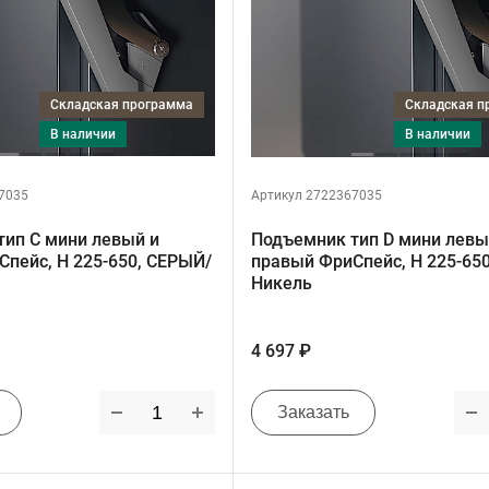
Складская программа
Складская 
в наличии
в наличии
7035
Артикул 2722367035
тип C мини левый и
Подъемник тип D мини левы
пейс, H 225-650, СЕРЫЙ/
правый ФриСпейс, H 225-65
Никель
4 697 ₽
Заказать