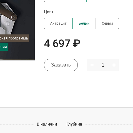
Цвет
Антрацит
Белый
Серый
дская программа
4 697 ₽
ичии
Заказать
В наличии
Глубина