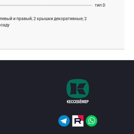
тип D
 левый и правый; 2 крышки декоративные; 2
асаду