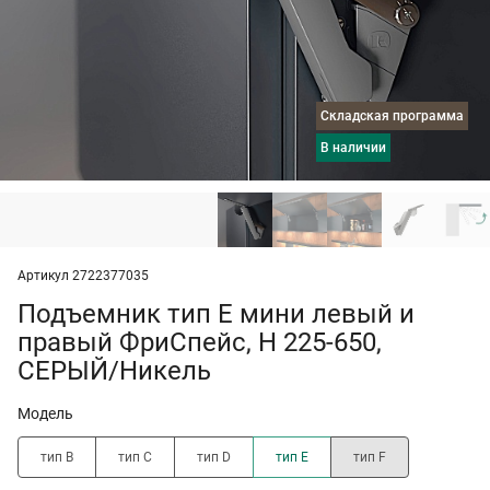
Складская программа
в наличии
Артикул 2722377035
Подъемник тип E мини левый и
правый ФриСпейс, H 225-650,
СЕРЫЙ/Никель
Модель
тип B
тип C
тип D
тип E
тип F