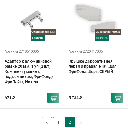
Складская программа
Складская программа
в наличии
в наличии
Артикул 2718510006
Артикул 2720417035
Адаптер к алюминиевой
Крышка декоративная
рамке 20 мм, 1 уп (2 шт),
левая и правая еТач, для
Комплектующие к
ФриФолд Шорт, СЕРЫЙ
подъемникам, ФриФолд/
ФриЛайт/, Никель
671 ₽
5 734 ₽
1
2