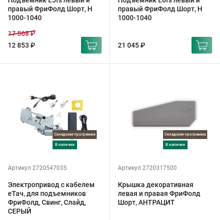
Подъемник L5fs левый и
Подъемник L6fs левый и
правый ФриФолд Шорт, H
правый ФриФолд Шорт, H
1000-1040
1000-1040
17 568 ₽
12 853 ₽
21 045 ₽
Складская программа
Складская программа
в наличии
в наличии
Артикул 2720547035
Артикул 2720317500
Электропривод с кабелем
Крышка декоративная
еТач, для подъемников
левая и правая ФриФолд
ФриФолд, Свинг, Слайд,
Шорт, АНТРАЦИТ
СЕРЫЙ