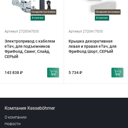
Складская программа
Складская программа
в наличии
в наличии
Артикул 2720547035
Артикул 2720417035
Электропривод с кабелем
Крышка декоративная
еТач, для подъемников
левая и правая еТач, для
ФриФолд, Свинг, Слайд,
ФриФолд Шорт, СЕРЫЙ
СЕРЫЙ
143 838 ₽
5 734 ₽
Компания Kesseböhmer
О компании
Новости