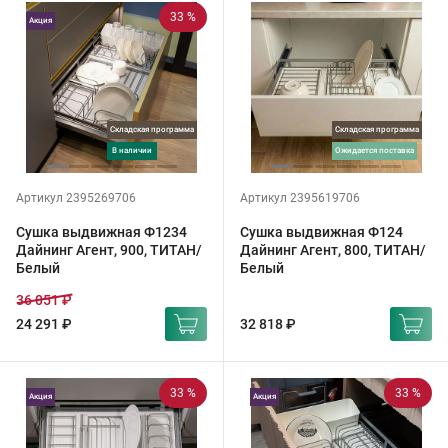
33 %
Акция
Складская программа
Складская программа
в наличии
ожидается поставка
Артикул 2395269706
Артикул 2395619706
Сушка выдвижная Ф1234
Сушка выдвижная Ф124
Дайнинг Агент, 900, ТИТАН/
Дайнинг Агент, 800, ТИТАН/
Белый
Белый
36 051 ₽
24 291 ₽
32 818 ₽
33 %
33 %
Акция
Акция