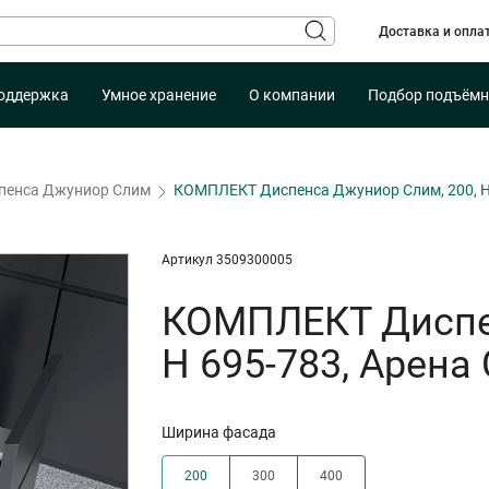
Доставка и опла
оддержка
Умное хранение
О компании
Подбор подъёмн
пенса Джуниор Слим
КОМПЛЕКТ Диспенса Джуниор Слим, 200, H
Артикул 3509300005
КОМПЛЕКТ Диспен
H 695-783, Арен
Ширина фасада
200
300
400