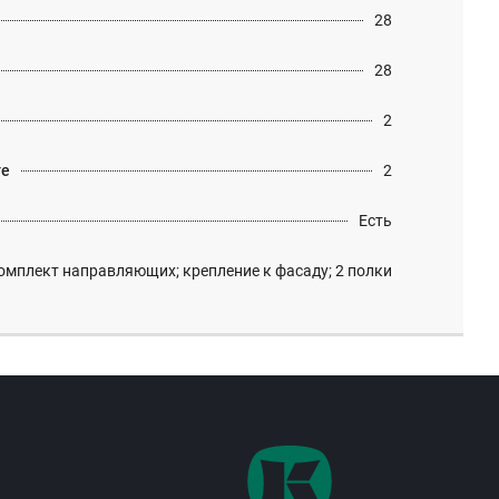
28
28
2
те
2
Есть
омплект направляющих; крепление к фасаду; 2 полки