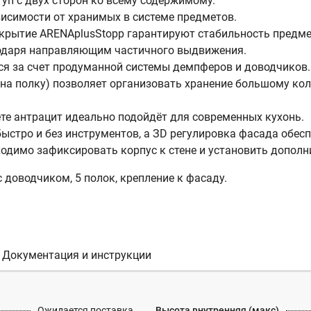
уп с двух сторон ко всему содержимому.
исимости от хранимых в системе предметов.
крытие ARENAplusStopp гарантируют стабильность предм
годаря направляющим частичного выдвижения.
ся за счет продуманной системы демпферов и доводчиков.
г на полку) позволяет организовать хранение большому ко
те антрацит идеально подойдёт для современных кухонь.
быстро и без инструментов, а ЗD регулировка фасада обес
одимо зафиксировать корпус к стене и установить дополн
 доводчиком, 5 полок, крепление к фасаду.
Документация и инструкции
Ожидается поставка
Высота внутренняя (макс)