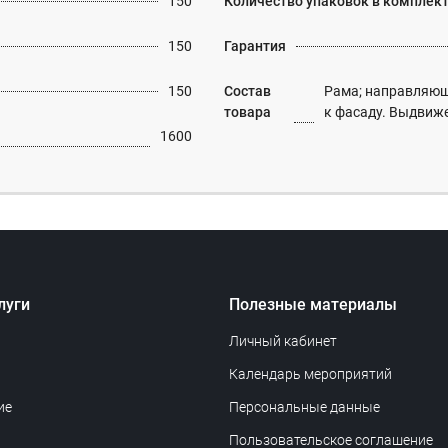
150
Количество упаковок в комплек
150
Гарантия
150
Состав
Рама; направляюща
товара
к фасаду. Выдвиже
1600
луги
Полезные материалы
Личный кабинет
Календарь мероприятий
ие
Персональные данные
Пользовательское соглашение