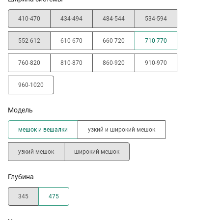
410-470
434-494
484-544
534-594
552-612
610-670
660-720
710-770
760-820
810-870
860-920
910-970
960-1020
Модель
мешок и вешалки
узкий и широкий мешок
узкий мешок
широкий мешок
Глубина
345
475