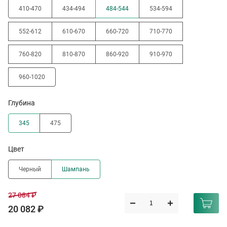
410-470
434-494
484-544
534-594
552-612
610-670
660-720
710-770
760-820
810-870
860-920
910-970
960-1020
Глубина
345
475
Цвет
Черный
Шампань
27 084 ₽
20 082 ₽