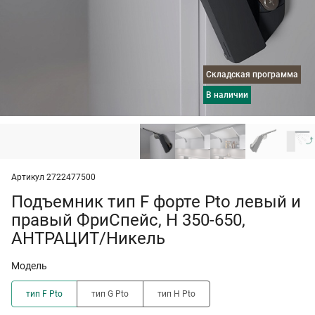
Складская программа
в наличии
Артикул 2722477500
Подъемник тип F форте Pto левый и
правый ФриСпейс, H 350-650,
АНТРАЦИТ/Никель
Модель
тип F Pto
тип G Pto
тип H Pto